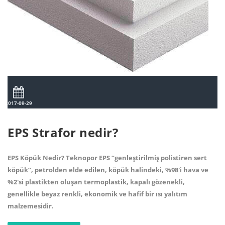
2017-09-29
EPS Strafor nedir?
EPS Köpük Nedir? Teknopor EPS “genleştirilmiş polistiren sert
köpük”, petrolden elde edilen, köpük halindeki, %98'i hava ve
%2'si plastikten oluşan termoplastik, kapalı gözenekli,
genellikle beyaz renkli, ekonomik ve hafif bir ısı yalıtım
malzemesidir.